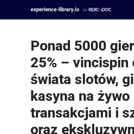
Aller
au
contenu
Ponad 5000 gier
25% – vincispin 
świata slotów, g
kasyna na żywo
transakcjami i 
oraz ekskluzywn