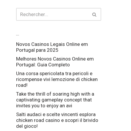
Articles récents
Novos Casinos Legais Online em
Portugal para 2025
Melhores Novos Casinos Online em
Portugal: Guia Completo
Una corsa spericolata tra pericoli e
ricompense vivi lemozione di chicken
road!
Take the thrill of soaring high with a
captivating gameplay concept that
invites you to enjoy an avi
Salti audaci e scelte vincenti esplora
chicken road casino e scopri il brivido
del gioco!