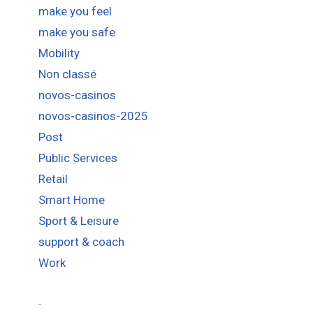
make you feel
make you safe
Mobility
Non classé
novos-casinos
novos-casinos-2025
Post
Public Services
Retail
Smart Home
Sport & Leisure
support & coach
Work
Tags