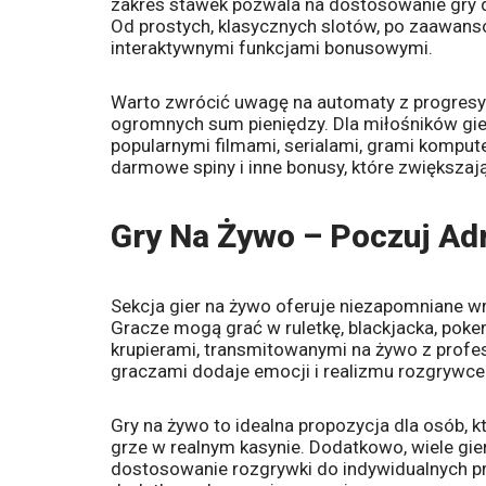
zakres stawek pozwala na dostosowanie gry d
Od prostych, klasycznych slotów, po zaawanso
interaktywnymi funkcjami bonusowymi.
Warto zwrócić uwagę na automaty z progresyw
ogromnych sum pieniędzy. Dla miłośników gie
popularnymi filmami, serialami, grami komput
darmowe spiny i inne bonusy, które zwiększaj
Gry Na Żywo – Poczuj Ad
Sekcja gier na żywo oferuje niezapomniane wr
Gracze mogą grać w ruletkę, blackjacka, poker
krupierami, transmitowanymi na żywo z profesj
graczami dodaje emocji i realizmu rozgrywce
Gry na żywo to idealna propozycja dla osób, 
grze w realnym kasynie. Dodatkowo, wiele gier
dostosowanie rozgrywki do indywidualnych pr