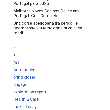
Portugal para 2025
Melhores Novos Casinos Online em
Portugal: Guia Completo
Una corsa spericolata tra pericoli e
ricompense vivi lemozione di chicken
road!
Categories
1
Art
Automotive
bring closer
engage
exploration report
Health & Care
make it easy