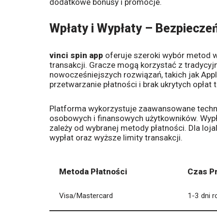
dodatkowe bonusy i promocje.
Wpłaty i Wypłaty – Bezpiecze
vinci spin app
oferuje szeroki wybór metod w
transakcji. Gracze mogą korzystać z tradycyjn
nowocześniejszych rozwiązań, takich jak Appl
przetwarzanie płatności i brak ukrytych opłat
Platforma wykorzystuje zaawansowane techno
osobowych i finansowych użytkowników. Wypła
zależy od wybranej metody płatności. Dla loja
wypłat oraz wyższe limity transakcji.
Metoda Płatności
Czas P
Visa/Mastercard
1-3 dni 