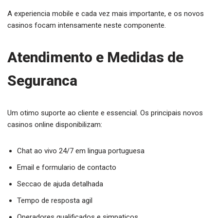
A experiencia mobile e cada vez mais importante, e os novos
casinos focam intensamente neste componente.
Atendimento e Medidas de
Seguranca
Um otimo suporte ao cliente e essencial. Os principais novos
casinos online disponibilizam:
Chat ao vivo 24/7 em lingua portuguesa
Email e formulario de contacto
Seccao de ajuda detalhada
Tempo de resposta agil
Operadores qualificados e simpaticos