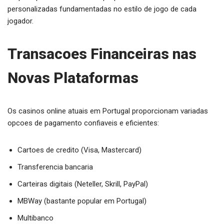
personalizadas fundamentadas no estilo de jogo de cada
jogador.
Transacoes Financeiras nas
Novas Plataformas
Os casinos online atuais em Portugal proporcionam variadas
opcoes de pagamento confiaveis e eficientes:
Cartoes de credito (Visa, Mastercard)
Transferencia bancaria
Carteiras digitais (Neteller, Skrill, PayPal)
MBWay (bastante popular em Portugal)
Multibanco