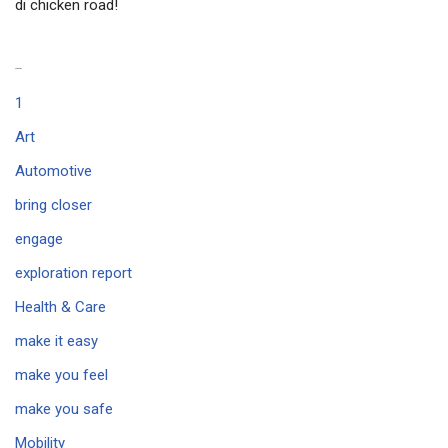
di chicken road!
Categories
1
Art
Automotive
bring closer
engage
exploration report
Health & Care
make it easy
make you feel
make you safe
Mobility