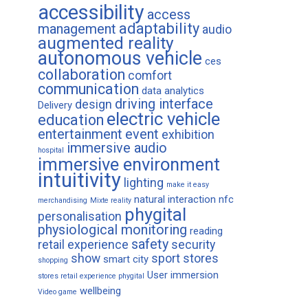
accessibility
access
adaptability
management
audio
augmented reality
autonomous vehicle
ces
collaboration
comfort
communication
data analytics
driving interface
design
Delivery
electric vehicle
education
entertainment
event
exhibition
immersive audio
hospital
immersive environment
intuitivity
lighting
make it easy
natural interaction
nfc
merchandising
Mixte reality
phygital
personalisation
physiological monitoring
reading
safety
retail experience
security
show
sport
stores
smart city
shopping
User immersion
stores retail experience phygital
wellbeing
Video game