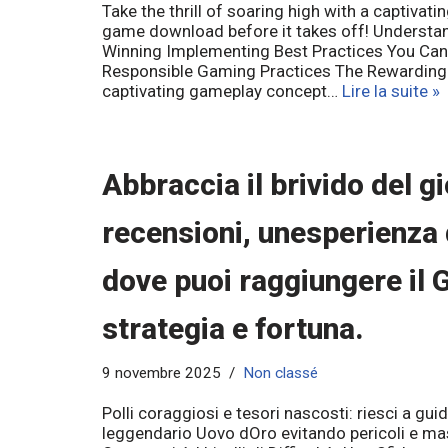
Take the thrill of soaring high with a captivat
game download before it takes off! Understa
Winning Implementing Best Practices You Ca
Responsible Gaming Practices The Rewarding Na
captivating gameplay concept…
Lire la suite »
Abbraccia il brivido del
recensioni, unesperienza
dove puoi raggiungere il 
strategia e fortuna.
9 novembre 2025
Non classé
Polli coraggiosi e tesori nascosti: riesci a gui
leggendario Uovo dOro evitando pericoli e mas