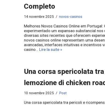
Completo
14 novembre 2025
novos-casinos
Melhores Novos Casinos Online em Portugal: 
experimentado um expansao substancial nos u
diversas sites recentes que oferecem experi
novos casinos online representam uma desen
avancadas, interfaces intuitivas e incentivos
casino…
Lire la suite »
Una corsa spericolata tra
lemozione di chicken roa
10 novembre 2025
Post
Una corsa spericolata tra pericoli e ricompens