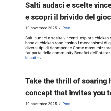
Salti audaci e scelte vinc
e scopri il brivido del gio
10 novembre 2025
Post
Salti audaci e scelte vincenti: esplora chicken r
base di chicken road casino I meccanismi di g
diversi tipi di ricompense Come massimizzare 
far parte della community Benefici dell’interaz
la suite »
Take the thrill of soaring
concept that invites you t
10 novembre 2025
Post