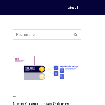
about
Experiences from our perspective
Latest experiences
Novos Casinos Legais Online em