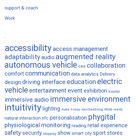
support & coach
Work
Tags
accessibility
access management
augmented reality
adaptability
audio
autonomous vehicle
collaboration
ces
communication
comfort
data analytics
Delivery
electric
education
driving interface
design
vehicle
entertainment
event
exhibition
hospital
immersive environment
immersive audio
intuitivity
lighting
make it easy
merchandising
Mixte reality
phygital
personalisation
natural interaction
nfc
physiological monitoring
retail experience
reading
safety
security
show
sport
stores
smart city
shopping