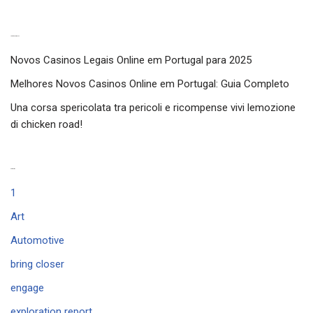
Latest experiences
Novos Casinos Legais Online em Portugal para 2025
Melhores Novos Casinos Online em Portugal: Guia Completo
Una corsa spericolata tra pericoli e ricompense vivi lemozione
di chicken road!
Categories
1
Art
Automotive
bring closer
engage
exploration report