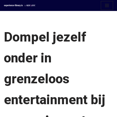
Aller
au
contenu
Dompel jezelf
onder in
grenzeloos
entertainment bij