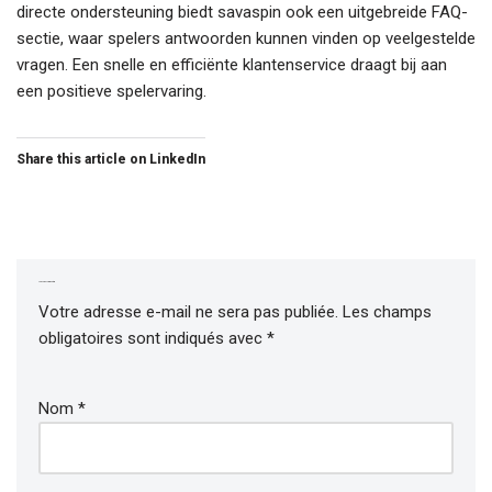
directe ondersteuning biedt savaspin ook een uitgebreide FAQ-
sectie, waar spelers antwoorden kunnen vinden op veelgestelde
vragen. Een snelle en efficiënte klantenservice draagt bij aan
een positieve spelervaring.
Share this article on LinkedIn
Laisser un commentaire
Votre adresse e-mail ne sera pas publiée.
Les champs
obligatoires sont indiqués avec
*
Nom
*