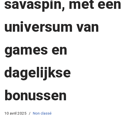
savaspin, met een
universum van
games en
dagelijkse
bonussen
10 avril 2025
Non classé