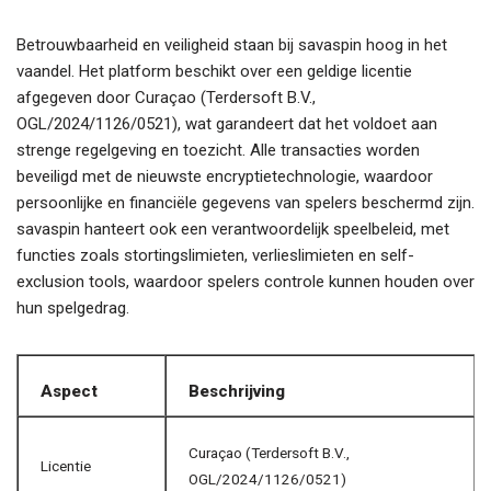
Betrouwbaarheid en veiligheid staan bij savaspin hoog in het
vaandel. Het platform beschikt over een geldige licentie
afgegeven door Curaçao (Terdersoft B.V.,
OGL/2024/1126/0521), wat garandeert dat het voldoet aan
strenge regelgeving en toezicht. Alle transacties worden
beveiligd met de nieuwste encryptietechnologie, waardoor
persoonlijke en financiële gegevens van spelers beschermd zijn.
savaspin hanteert ook een verantwoordelijk speelbeleid, met
functies zoals stortingslimieten, verlieslimieten en self-
exclusion tools, waardoor spelers controle kunnen houden over
hun spelgedrag.
Aspect
Beschrijving
Curaçao (Terdersoft B.V.,
Licentie
OGL/2024/1126/0521)