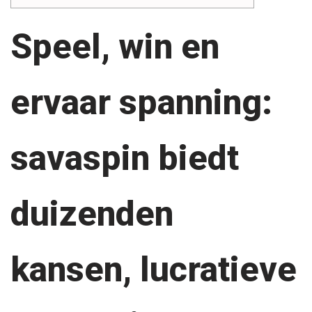
Speel, win en
ervaar spanning:
savaspin biedt
duizenden
kansen, lucratieve