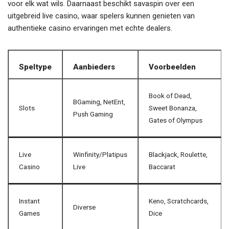
voor elk wat wils. Daarnaast beschikt savaspin over een
uitgebreid live casino, waar spelers kunnen genieten van
authentieke casino ervaringen met echte dealers.
Speltype
Aanbieders
Voorbeelden
Book of Dead,
BGaming, NetEnt,
Slots
Sweet Bonanza,
Push Gaming
Gates of Olympus
Live
Winfinity/Platipus
Blackjack, Roulette,
Casino
Live
Baccarat
Instant
Keno, Scratchcards,
Diverse
Games
Dice