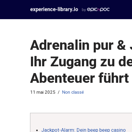
Aller
au
contenu
Adrenalin pur &
Ihr Zugang zu d
Abenteuer führt 
11 mai 2025
Non classé
Jackpot-Alarm: Dein beep beep casino