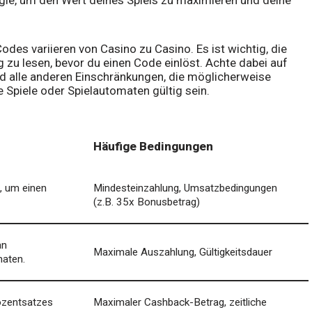
ie, um den Wert deines Spiels zu maximieren und deine
es variieren von Casino zu Casino. Es ist wichtig, die
zu lesen, bevor du einen Code einlöst. Achte dabei auf
 alle anderen Einschränkungen, die möglicherweise
 Spiele oder Spielautomaten gültig sein.
Häufige Bedingungen
g, um einen
Mindesteinzahlung, Umsatzbedingungen
(z.B. 35x Bonusbetrag)
an
Maximale Auszahlung, Gültigkeitsdauer
aten.
ozentsatzes
Maximaler Cashback-Betrag, zeitliche