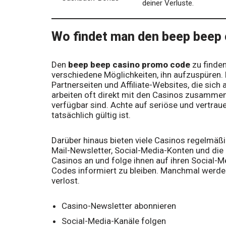
deiner Verluste.
Wo findet man den
beep beep 
Den
beep beep casino promo code
zu finden
verschiedene Möglichkeiten, ihn aufzuspüren. 
Partnerseiten und Affiliate-Websites, die sich 
arbeiten oft direkt mit den Casinos zusammen
verfügbar sind. Achte auf seriöse und vertrau
tatsächlich gültig ist.
Darüber hinaus bieten viele Casinos regelmäßi
Mail-Newsletter, Social-Media-Konten und die 
Casinos an und folge ihnen auf ihren Social-
Codes informiert zu bleiben. Manchmal werd
verlost.
Casino-Newsletter abonnieren
Social-Media-Kanäle folgen