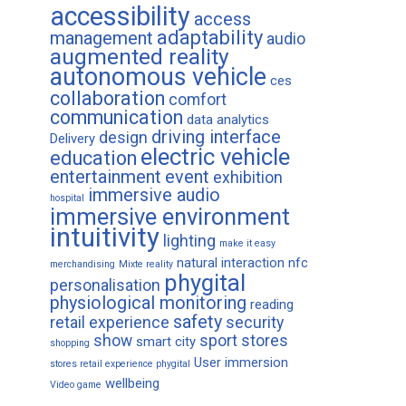
accessibility
access
adaptability
management
audio
augmented reality
autonomous vehicle
ces
collaboration
comfort
communication
data analytics
driving interface
design
Delivery
electric vehicle
education
entertainment
event
exhibition
immersive audio
hospital
immersive environment
intuitivity
lighting
make it easy
natural interaction
nfc
merchandising
Mixte reality
phygital
personalisation
physiological monitoring
reading
safety
retail experience
security
show
sport
stores
smart city
shopping
User immersion
stores retail experience phygital
wellbeing
Video game