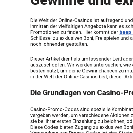
Die Welt der Online-Casinos ist aufregend und 
inmitten der vielfältigen Angebote kann es sch
Promotionen zu finden. Hier kommt der
beep 
Schlüssel zu exklusiven Boni, Freispielen und
noch lohnender gestalten.
Dieser Artikel dient als umfassender Leitfad
auszuschöpfen. Wir werden untersuchen, wie er
besten nutzt, um deine Gewinnchancen zu maxim
in der Welt der Online-Casinos bist, dieser Arti
Die Grundlagen von Casino-
Casino-Promo-Codes sind spezielle Kombinati
vergeben werden, um verschiedene Aktionen zu
sie bei ihrer ersten Einzahlung zu belohnen, od
Diese Codes bieten Zugang zu exklusiven Boni