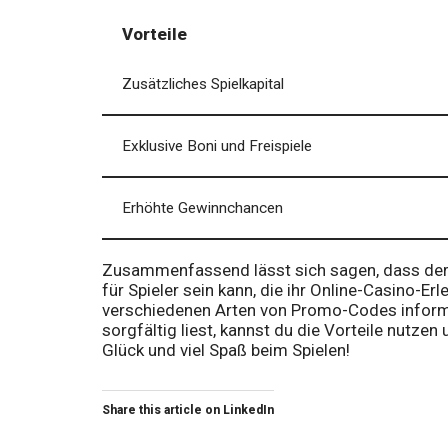
Vorteile
Zusätzliches Spielkapital
Exklusive Boni und Freispiele
Erhöhte Gewinnchancen
Zusammenfassend lässt sich sagen, dass de
für Spieler sein kann, die ihr Online-Casino-E
verschiedenen Arten von Promo-Codes informie
sorgfältig liest, kannst du die Vorteile nutzen
Glück und viel Spaß beim Spielen!
Share this article on LinkedIn