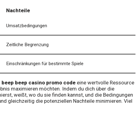
Nachteile
Umsatzbedingungen
Zeitliche Begrenzung
Einschränkungen für bestimmte Spiele
r
beep beep casino promo code
eine wertvolle Ressource
rlebnis maximieren möchten. Indem du dich über die
rst, weißt, wo du sie finden kannst, und die Bedingungen
 und gleichzeitig die potenziellen Nachteile minimieren. Viel