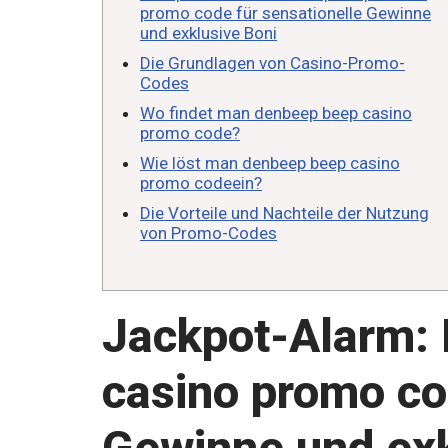
promo code für sensationelle Gewinne
und exklusive Boni
Die Grundlagen von Casino-Promo-
Codes
Wo findet man denbeep beep casino
promo code?
Wie löst man denbeep beep casino
promo codeein?
Die Vorteile und Nachteile der Nutzung
von Promo-Codes
Jackpot-Alarm: 
casino promo co
Gewinne und exk