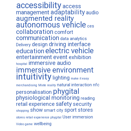
accessibility
access
adaptability
management
audio
augmented reality
autonomous vehicle
ces
collaboration
comfort
communication
data analytics
driving interface
design
Delivery
electric vehicle
education
entertainment
event
exhibition
immersive audio
hospital
immersive environment
intuitivity
lighting
make it easy
natural interaction
nfc
merchandising
Mixte reality
phygital
personalisation
physiological monitoring
reading
safety
retail experience
security
show
sport
stores
smart city
shopping
User immersion
stores retail experience phygital
wellbeing
Video game