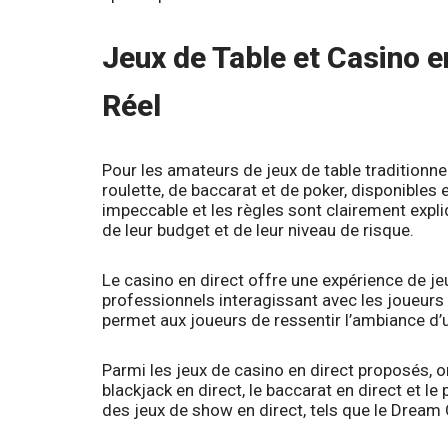
Jeux de Table et Casino en
Réel
Pour les amateurs de jeux de table traditionne
roulette, de baccarat et de poker, disponibles 
impeccable et les règles sont clairement expl
de leur budget et de leur niveau de risque.
Le casino en direct offre une expérience de j
professionnels interagissant avec les joueurs e
permet aux joueurs de ressentir l’ambiance d’un
Parmi les jeux de casino en direct proposés, on
blackjack en direct, le baccarat en direct et l
des jeux de show en direct, tels que le Dream 