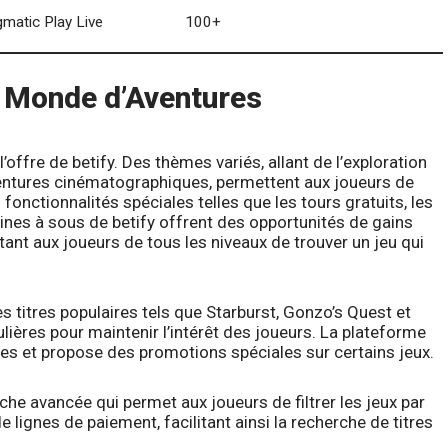
gmatic Play Live
100+
n Monde d’Aventures
offre de betify. Des thèmes variés, allant de l’exploration
ventures cinématographiques, permettent aux joueurs de
onctionnalités spéciales telles que les tours gratuits, les
ines à sous de betify offrent des opportunités de gains
ant aux joueurs de tous les niveaux de trouver un jeu qui
titres populaires tels que Starburst, Gonzo’s Quest et
ières pour maintenir l’intérêt des joueurs. La plateforme
ies et propose des promotions spéciales sur certains jeux.
che avancée qui permet aux joueurs de filtrer les jeux par
 lignes de paiement, facilitant ainsi la recherche de titres