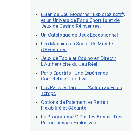
LÉlan du Jeu Moderne : Explorez betify
et un Univers de Paris Sportifs et de
Jeux de Casino Réinventés.
Un Catalogue de Jeux Exceptionnel
Les Machines à Sous : Un Monde
d’Aventures
Jeux de Table et Casino en Direct :
L’Authenticité du Jeu Réel
Paris Sportifs : Une Expérience
Complète et Intuitive
Les Paris en Direct : L’Action au Fil du
Temps
Options de Paiement et Retrait :
Flexibilité et Sécurité
Le Programme VIP et les Bonus : Des
Récompenses Exclusives