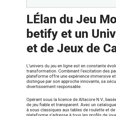
LÉlan du Jeu Mo
betify et un Uni
et de Jeux de C
L’univers du jeu en ligne est en constante évol
transformation. Combinant l’excitation des pari
plateforme offre une expérience immersive et
distingue par son approche innovante, sa séc
divertissement responsable.
Opérant sous la licence de Altacore N.V., ba
de jeu fiable et transparent. Avec un catalog
à sous classiques aux tables de roulette et d
plateforme s’adresse à tous les profils de jo