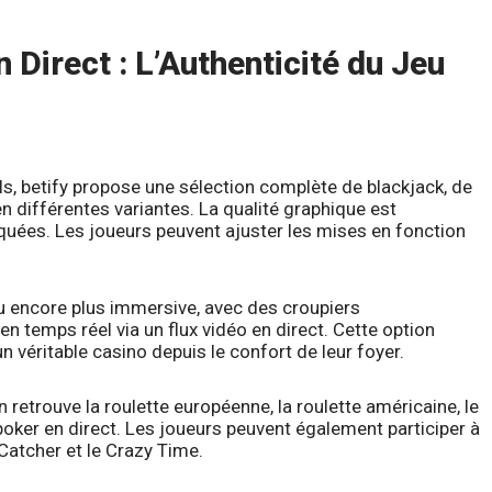
 Direct : L’Authenticité du Jeu
ls, betify propose une sélection complète de blackjack, de
en différentes variantes. La qualité graphique est
iquées. Les joueurs peuvent ajuster les mises en fonction
eu encore plus immersive, avec des croupiers
n temps réel via un flux vidéo en direct. Cette option
 véritable casino depuis le confort de leur foyer.
 retrouve la roulette européenne, la roulette américaine, le
e poker en direct. Les joueurs peuvent également participer à
Catcher et le Crazy Time.