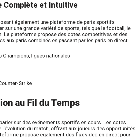
e Complète et Intuitive
oposant également une plateforme de paris sportifs
r sur une grande variété de sports, tels que le football, le
tres. La plateforme propose des cotes compétitives et des
les aux paris combinés en passant par les paris en direct.
s Champions, ligues nationales
Counter-Strike
tion au Fil du Temps
 parier sur des événements sportifs en cours. Les cotes
 l’évolution du match, offrant aux joueurs des opportunités
ateforme propose également des flux vidéo en direct pour