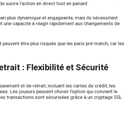
 suivre l’action en direct tout en pariant.
pari plus dynamique et engageante, mais ils nécessitent
t une capacité à réagir rapidement aux changements de
ct peuvent être plus risqués que les paris pré-match, car les
rait : Flexibilité et Sécurité
ement et de retrait, incluant les cartes de crédit, les
es. Les joueurs peuvent choisir l’option qui convient le
 Les transactions sont sécurisées grâce à un cryptage SSL