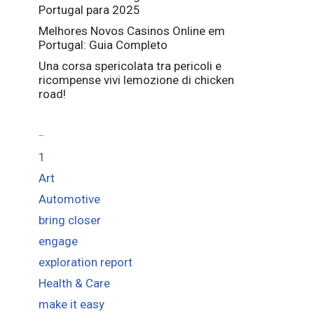
Portugal para 2025
Melhores Novos Casinos Online em
Portugal: Guia Completo
Una corsa spericolata tra pericoli e
ricompense vivi lemozione di chicken
road!
Categories
1
Art
Automotive
bring closer
engage
exploration report
Health & Care
make it easy