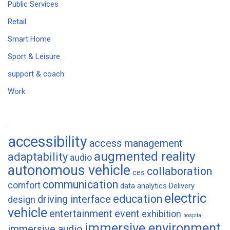
Public Services
Retail
Smart Home
Sport & Leisure
support & coach
Work
Tags
accessibility
access management
augmented reality
adaptability
audio
autonomous vehicle
collaboration
ces
communication
comfort
data analytics
Delivery
electric
education
driving interface
design
vehicle
entertainment
event
exhibition
hospital
immersive environment
immersive audio