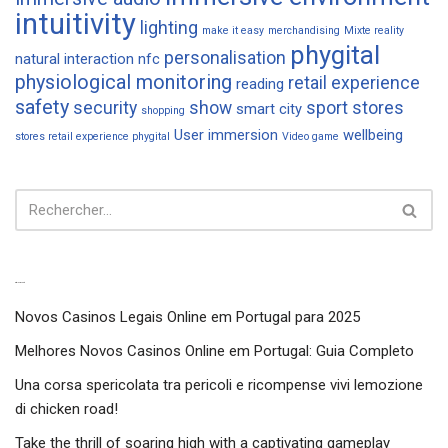
intuitivity
lighting
make it easy
merchandising
Mixte reality
phygital
personalisation
natural interaction
nfc
physiological monitoring
retail experience
reading
safety
security
show
sport
stores
smart city
shopping
User immersion
wellbeing
stores retail experience phygital
Video game
Articles récents
Novos Casinos Legais Online em Portugal para 2025
Melhores Novos Casinos Online em Portugal: Guia Completo
Una corsa spericolata tra pericoli e ricompense vivi lemozione
di chicken road!
Take the thrill of soaring high with a captivating gameplay